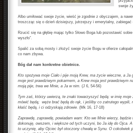
przyjaci
swoje ży
Albo umiłować swoje życie, wieść je zgodnie z obyczajem, a naw
troszcząc się o dzień dzisiejszy, jutrzejszy i emerytalny, zabiegać
Rzucić się na głębię mając tylko Słowo Boga lub pozostawić sobi
wyszło”.
Spalić za sobą mosty i złożyć swoje życie Bogu w ofierze całopa
co nam zbywa.
Bóg dał nam konkretne obietnice.
Kto spożywa moje Ciało i pije moją Krew, ma życie wieczne, a Ja
moje jest prawdziwym pokarmem, a Krew moja jest prawdziwym 
moją pije, trwa we Mnie, a Ja w nim.
(J 6, 54-56)
Tym zaś, którzy uwierzą, te znaki towarzyszyć będą: w imię moj
mówić będą; węże brać będą do rąk, i jeśliby co zatrutego wypili,
kłaść
będą, i ci odzyskają
zdrowie
.
(Mk 16, 17-18)
Zaprawdę, zaprawdę, powiadam wam: Kto we Mnie wierzy, będzie t
dokonuję, owszem, i większe od tych uczyni, bo Ja idę do Ojca. A
to uczynię, aby Ojciec był otoczony chwałą w Synu. O cokolwiek p