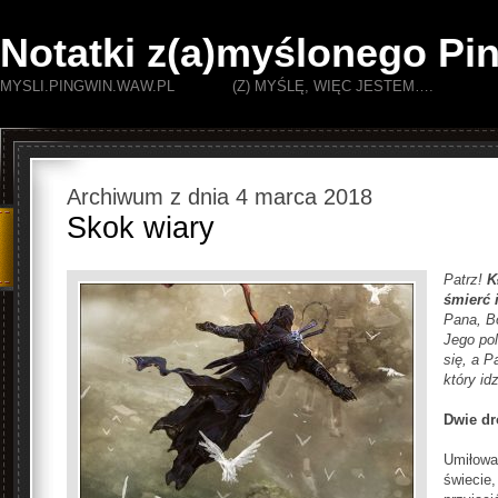
Notatki z(a)myślonego Pi
MYSLI.PINGWIN.WAW.PL (Z) MYŚLĘ, WIĘC JESTEM….
Archiwum z dnia 4 marca 2018
Skok wiary
Patrz!
K
śmierć
i
Pana, Bo
Jego pol
się, a P
który id
Dwie dr
Umiłowa
świecie