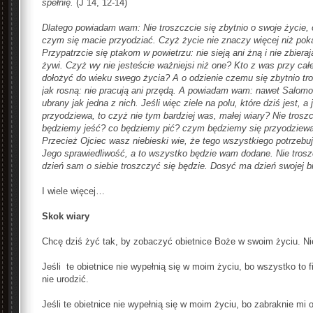
spełnię.
(J 14, 12-14)
Dlatego powiadam wam: Nie troszczcie się zbytnio o swoje życie, o 
czym się macie przyodziać. Czyż życie nie znaczy więcej niż pokar
Przypatrzcie się ptakom w powietrzu: nie sieją ani żną i nie zbiera
żywi. Czyż wy nie jesteście ważniejsi niż one? Kto z was przy cał
dołożyć do wieku swego życia? A o odzienie czemu się zbytnio tros
jak rosną: nie pracują ani przędą. A powiadam wam: nawet Salom
ubrany jak jedna z nich. Jeśli więc ziele na polu, które dziś jest, 
przyodziewa, to czyż nie tym bardziej was, małej wiary? Nie troszc
będziemy jeść? co będziemy pić? czym będziemy się przyodziewa
Przecież Ojciec wasz niebieski wie, że tego wszystkiego potrzebuje
Jego sprawiedliwość, a to wszystko będzie wam dodane. Nie troszcz
dzień sam o siebie troszczyć się będzie. Dosyć ma dzień swojej b
I wiele więcej…
Skok wiary
Chcę dziś żyć tak, by zobaczyć obietnice Boże w swoim życiu. Ni
Jeśli te obietnice nie wypełnią się w moim życiu, bo wszystko to fi
nie urodzić.
Jeśli te obietnice nie wypełnią się w moim życiu, bo zabraknie mi o