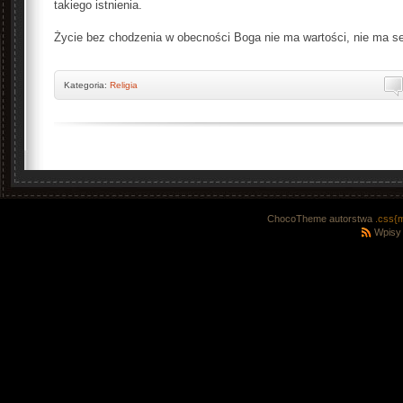
takiego istnienia.
Życie bez chodzenia w obecności Boga nie ma wartości, nie ma s
Kategoria:
Religia
ChocoTheme autorstwa
.css{
Wpisy