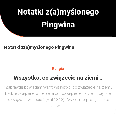
Skip
to
Notatki z(a)myślonego
content
Pingwina
Notatki z(a)myślonego Pingwina
Religia
Wszystko, co zwiążecie na ziemi…
”Zaprawdę powiadam Wam: Wszystko, co zwiążecie na ziemi,
będzie związane w niebie, a co rozwiążecie na ziemi, będzie
rozwiązane w niebie.” (Mat.18:18) Zwykle interpretuje się te
słowa...