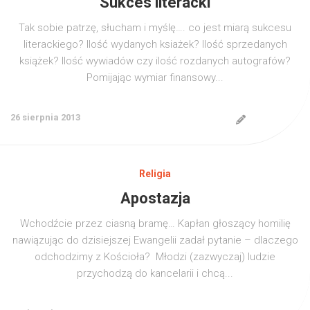
Sukces literacki
Tak sobie patrzę, słucham i myślę…. co jest miarą sukcesu
literackiego? Ilość wydanych ksiażek? Ilość sprzedanych
książek? Ilość wywiadów czy ilość rozdanych autografów?
Pomijając wymiar finansowy...
26 sierpnia 2013
Religia
Apostazja
Wchodźcie przez ciasną bramę… Kapłan głoszący homilię
nawiązując do dzisiejszej Ewangelii zadał pytanie – dlaczego
odchodzimy z Kościoła? Młodzi (zazwyczaj) ludzie
przychodzą do kancelarii i chcą...