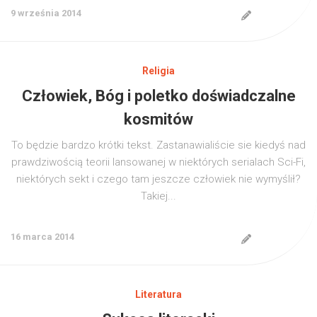
9 września 2014
Religia
Człowiek, Bóg i poletko doświadczalne
kosmitów
To będzie bardzo krótki tekst. Zastanawialiście sie kiedyś nad
prawdziwością teorii lansowanej w niektórych serialach Sci-Fi,
niektórych sekt i czego tam jeszcze człowiek nie wymyślił?
Takiej...
16 marca 2014
Literatura