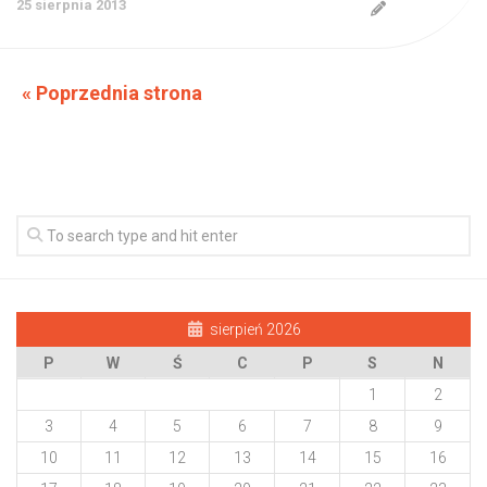
25 sierpnia 2013
« Poprzednia strona
sierpień 2026
P
W
Ś
C
P
S
N
1
2
3
4
5
6
7
8
9
10
11
12
13
14
15
16